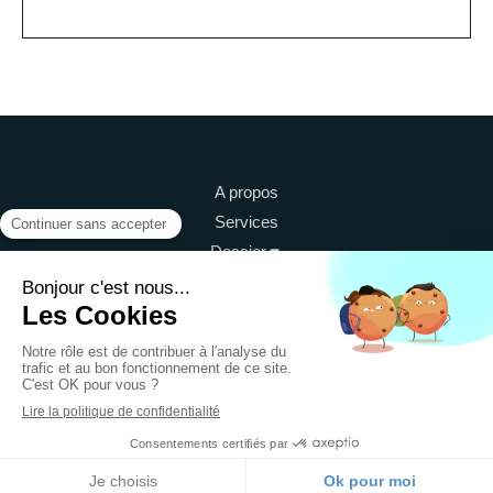
A propos
Services
Dossier
©2022 Haïti Service Maintenance (HSM) -
Electromécanique-Hydraulique
Plan du site
Mentions légales
Création et référencement du site par Simplébo